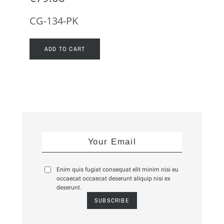
CG-134-PK
CS
ADD TO CART
Enim quis fugiat consequat elit minim nisi eu
occaecat occaecat deserunt aliquip nisi ex
deserunt.