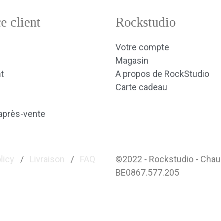
e client
Rockstudio
Votre compte
Magasin
t
A propos de RockStudio
Carte cadeau
après-vente
licy
/
Livraison
/
FAQ
©2022 - Rockstudio - Cha
BE0867.577.205