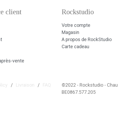
e client
Rockstudio
Votre compte
Magasin
t
A propos de RockStudio
Carte cadeau
après-vente
licy
/
Livraison
/
FAQ
©2022 - Rockstudio - Cha
BE0867.577.205