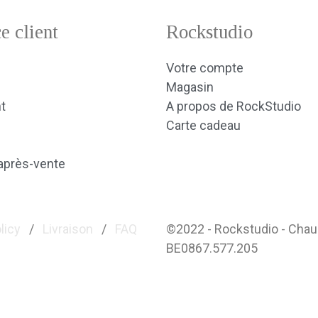
e client
Rockstudio
Votre compte
Magasin
t
A propos de RockStudio
Carte cadeau
après-vente
licy
/
Livraison
/
FAQ
©2022 - Rockstudio - Cha
BE0867.577.205