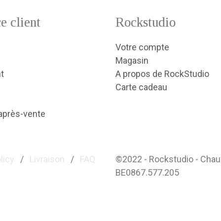
e client
Rockstudio
Votre compte
Magasin
t
A propos de RockStudio
Carte cadeau
après-vente
licy
/
Livraison
/
FAQ
©2022 - Rockstudio - Cha
BE0867.577.205