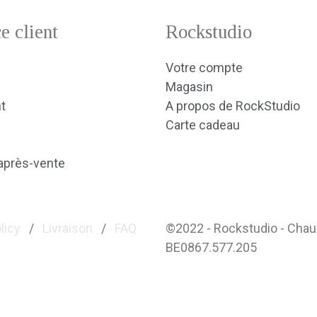
e client
Rockstudio
Votre compte
Magasin
t
A propos de RockStudio
Carte cadeau
après-vente
licy
/
Livraison
/
FAQ
©2022 - Rockstudio - Cha
BE0867.577.205