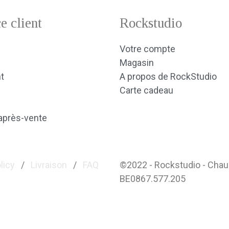
e client
Rockstudio
Votre compte
Magasin
t
A propos de RockStudio
Carte cadeau
après-vente
licy
/
Livraison
/
FAQ
©2022 - Rockstudio - Cha
BE0867.577.205