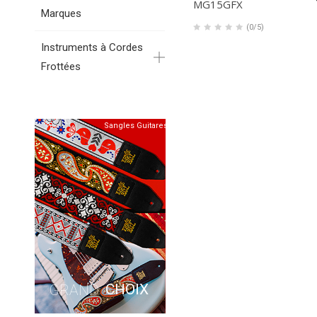
MG15GFX
Marques
(0/5)
Instruments à Cordes
Frottées
Sangles Guitares
CHOIX
GRAND