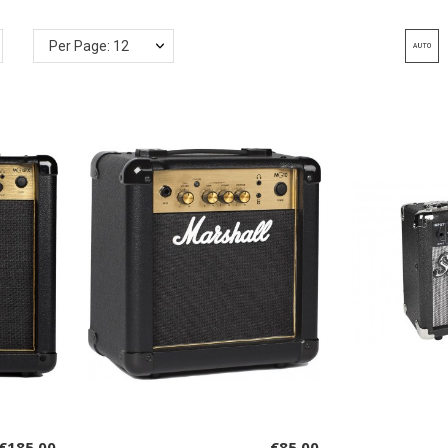
Per Page: 12
€185.00
€85.00