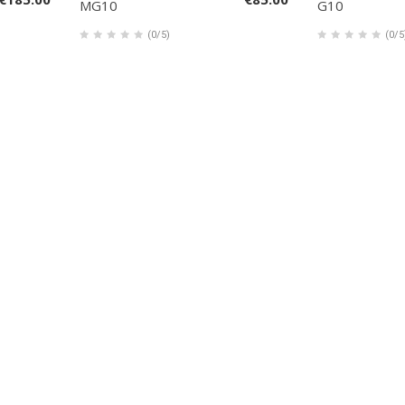
MG10
G10
(0/5)
(0/5