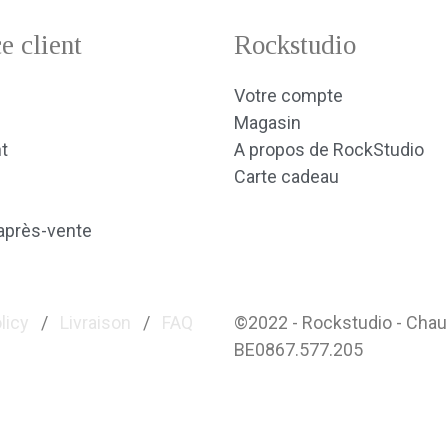
e client
Rockstudio
Votre compte
Magasin
t
A propos de RockStudio
Carte cadeau
après-vente
licy
/
Livraison
/
FAQ
©2022 - Rockstudio - Cha
BE0867.577.205