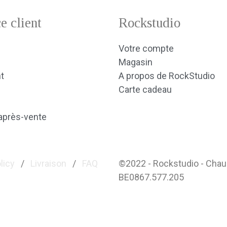
e client
Rockstudio
Votre compte
Magasin
t
A propos de RockStudio
Carte cadeau
après-vente
licy
/
Livraison
/
FAQ
©2022 - Rockstudio - Cha
BE0867.577.205