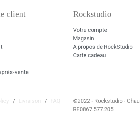
e client
Rockstudio
Votre compte
Magasin
t
A propos de RockStudio
Carte cadeau
après-vente
licy
/
Livraison
/
FAQ
©2022 - Rockstudio - Cha
BE0867.577.205