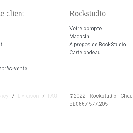
e client
Rockstudio
Votre compte
Magasin
t
A propos de RockStudio
Carte cadeau
après-vente
licy
/
Livraison
/
FAQ
©2022 - Rockstudio - Cha
BE0867.577.205